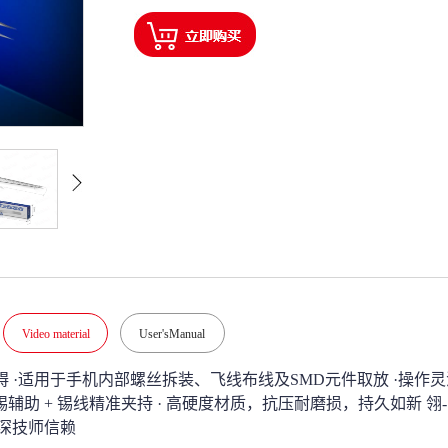
Video material
User'sManual
碍 
·适用于手机内部螺丝拆装、飞线布线及SMD元件取放 
·操作
锡辅助 + 锡线精准夹持 
· 高硬度材质，抗压耐磨损，持久如新 
翎-
资深技师信赖