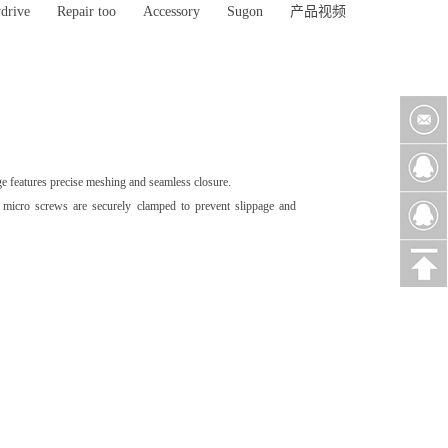
drive
Repair too
Accessory
Sugon
产品视频
dge features precise meshing and seamless closure.
 micro screws are securely clamped to prevent slippage and