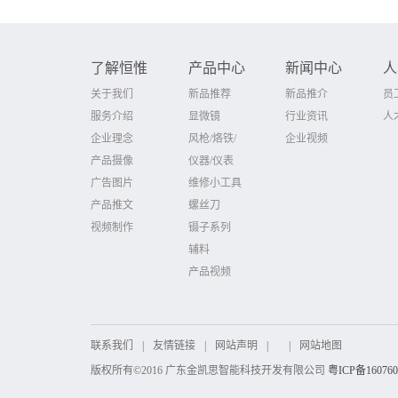
了解恒惟
产品中心
新闻中心
人
关于我们
新品推荐
新品推介
员
服务介绍
显微镜
行业资讯
人
企业理念
风枪/烙铁/
企业视频
产品摄像
仪器/仪表
广告图片
维修小工具
产品推文
螺丝刀
视频制作
镊子系列
辅料
产品视频
联系我们
|
友情链接
|
网站声明
|
|
网站地图
版权所有©2016 广东金凯思智能科技开发有限公司
粤ICP备16076