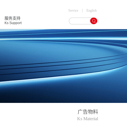
|
Service
English
服务支持
Ks Support
广告物料
Ks Material