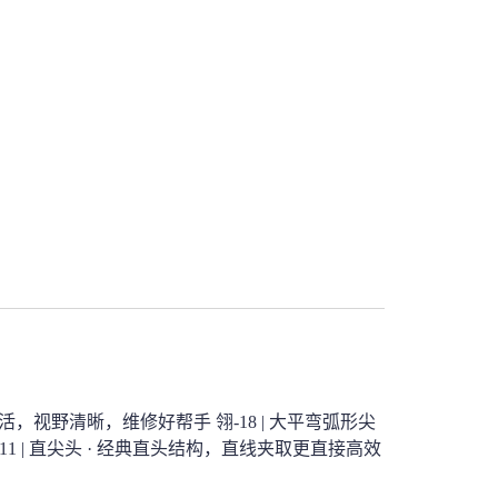
灵活，视野清晰，维修好帮手 
翎-18 | 大平弯弧形尖
11 | 直尖头 
· 经典直头结构，直线夹取更直接高效 