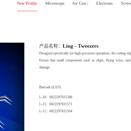
New Produc
Microscope
Air Gun /
Electronic
Screw
Ling - Tweezers
产品名称：
Designed specifically for high-precision operations, the cutting e
Ensure that small components such as chips, flying wires, and
damage.
Barcode (EAN)
L-18：6922297031588
L-15：6922297031571
L-11：6922297031564